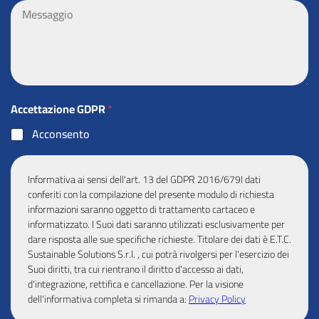
m
t
e
t
s
o
s
a
g
g
i
Accettazione GDPR
*
o
Acconsento
Informativa ai sensi dell'art. 13 del GDPR 2016/679I dati
conferiti con la compilazione del presente modulo di richiesta
informazioni saranno oggetto di trattamento cartaceo e
informatizzato. I Suoi dati saranno utilizzati esclusivamente per
dare risposta alle sue specifiche richieste. Titolare dei dati è E.T.C.
Sustainable Solutions S.r.l. , cui potrà rivolgersi per l'esercizio dei
Suoi diritti, tra cui rientrano il diritto d'accesso ai dati,
d'integrazione, rettifica e cancellazione. Per la visione
dell'informativa completa si rimanda a:
Privacy Policy