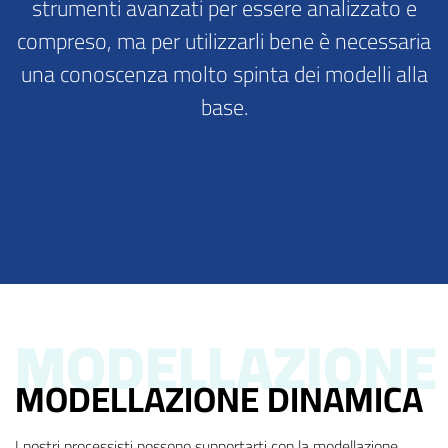
strumenti avanzati per essere analizzato e
compreso, ma per utilizzarli bene è necessaria
una conoscenza molto spinta dei modelli alla
base.
MODELLAZIONE
MODELLAZIONE DINAMICA
I nostri processisti possono supportarti con la modellazione