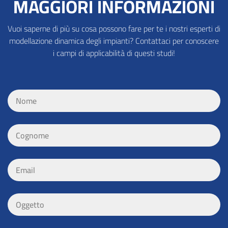
MAGGIORI INFORMAZIONI
Vuoi saperne di più su cosa possono fare per te i nostri esperti di
modellazione dinamica degli impianti? Contattaci per conoscere
i campi di applicabilità di questi studi!
n
o
m
e
c
*
o
g
n
e
o
m
m
a
e
i
*
o
l
g
*
g
e