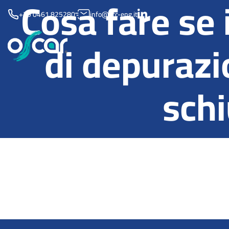
Cosa fare se 
+39 0461 825280
info@etc-eng.it
di depuraz
sch